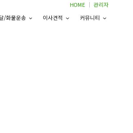
HOME
│
관리자
달/화물운송
이사견적
커뮤니티